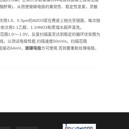
酸酐等)，从而使玻碳电极的重现性、稳定性变差，灵敏
1.0、0.3μm的Al2O3浆在麂皮上抛光至镜面，每次抛
依次用1:1乙醇、1:1HNO3和蒸馏水超声清洗。
范围1.0～-1.0V，反复扫描直至达到稳定的循环伏安图为
循环伏安曲线，以测试电极性能,扫描速度50mV/s，扫描范围
能接近64mV，
玻碳电极
方可使用,否则要重新处理电极，