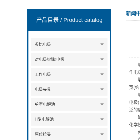
新闻
产品目录
/ Product catalog
上海楚兮实业有限公司
参比电极
对电极/辅助电极
玻璃
作电
工作电极
宽(
电极夹具
玻璃
电极
单室电解池
泛的
玻碳
H型电解池
化学
使
原位拉曼
在使