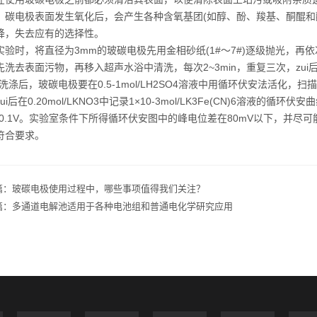
，碳电极表面发生氧化后，会产生各种含氧基团(如醇、酚、羧基、酮醌和
降，失去应有的选择性。
时，将直径为3mm的玻碳电极先用金相砂纸(1#～7#)逐级抛光，再依次用
先洗去表面污物，再移入超声水浴中清洗，每次2~3min，重复三次，zui后
涤后，玻碳电极要在0.5-1mol/LH2SO4溶液中用循环伏安法活化，扫描
ui后在0.20mol/LKNO3中记录1×10-3mol/LK3Fe(CN)6溶液的
6~-0.1V。实验室条件下所得循环伏安图中的峰电位差在80mV以下，并尽可
符合要求。
篇：
玻碳电极使用过程中，哪些事项值得我们关注？
篇：
多通道电解池适用于各种电池组和普通电化学研究应用