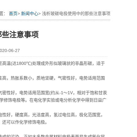
置：
首页
>
新闻中心
> 浅析玻碳电极使用中的那些注意事项
那些注意事项
0-06-27
(达1800℃)处理成外形似玻璃状的非晶形碳，适于
性高，热胀系数小，质地坚硬，气密性好，电势适用范围
性好，电势适用范围宽(约从-1～1V，相对于饱和甘汞
化学修饰电极等。在电化学实验或电分析化学中得到日益广
性好，硬度高，光洁度高，氢过电位高，极化范围宽，
，还可以作化学修饰电极。
成的污染。正如大多数金属材料电极表面易生成氧化层