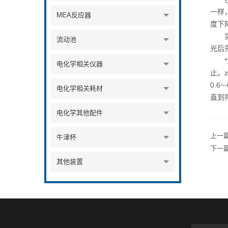
一样
MEA反应器
度下
实验
流动池
光后
*洗
电化学相关仪器
止。z
0.
电化学相关耗材
直到
电化学其他配件
上一
牛津杯
下一
其他装置