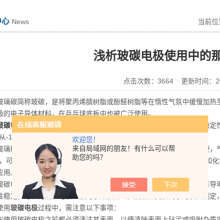
中心
News
当前位
浅析玻碳电极使用中的
点击次数：3664 更新时间：202
碳简称玻碳，是将聚丙烯腈树脂或酚醛树脂等在惰性气氛中缓慢加热至高温
极的电子导体材料，在乒乓球底板中也被广泛使用。
玻碳电极
是玻璃碳电极的简称。玻璃碳电极的优点是导电性好，化学稳定
约从-1～1V，相对于饱和甘汞电极)，可制成圆柱、圆盘等电极形状。
欢迎您！
来自局域网的朋友！有什么可以帮
碳电极的优点是导电性好，化学稳定性高，热胀系数小，质地坚硬，气密
助您的吗？
)，可制成圆柱、圆盘等电极形状，用它作基体还可制成汞膜玻碳电极和
应用。
电极是用途广泛的工作电极之一，它是一种较好的惰性电极，具有导电
性稳定，可作为惰性电极直接用于阳极溶出，阴极和变价离子的伏安测定
用
玻碳电极
过程中，需注意以下事项：
用玻碳电极之前都必须清洁其表面，以便清除表面上玷污或吸附杂质造