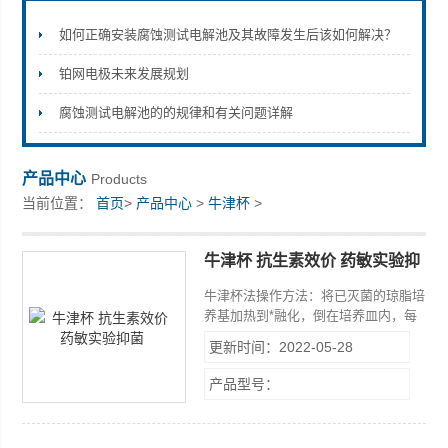
如何正确安装腐蚀测试电解池及其故障发生后该如何解决？
铂网电极未来发展规划
上海楚兮实业有限公司
腐蚀测试电解池的的规律和有关问题详解
产品中心
Products
当前位置：
首页
>
产品中心
>
牛津杯
>
牛津杯 抗生素效价 药敏实验抑
菌
牛津杯法操作方法：将已灭菌的琼脂培
养基加热到*融化，倒在培养皿内，每
皿15ml（下层），待其凝固。此外，
更新时间：2022-05-28
将融化的PDA培养基冷却到50℃左右
混入试验菌17号，将混有菌的培养基5
产品型号：
ml加到已凝固的培养基上待凝固（上
层）。 以无菌操作在培养基表面直接
垂直放上牛津杯（内径6mm、外径