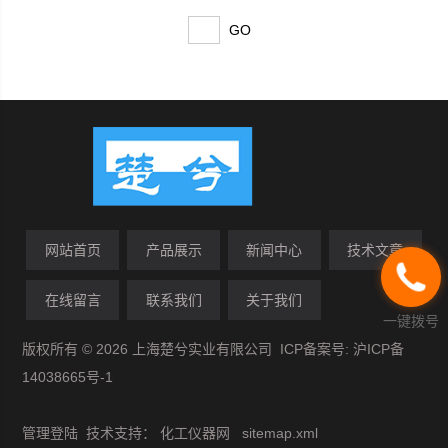
8mm、高10 mm的圆形小管，管的两
端要光滑，也可用玻璃管、瓷管），轻
轻加压，使其与培养基接触无空隙，在
杯中加
网站首页
产品展示
新闻中心
技术文章
在线留言
联系我们
关于我们
一键拨号
版权所有 © 2026 上海楚兮实业有限公司 ICP备案号:
沪ICP备
14038665号-1
管理登陆
技术支持：
化工仪器网
sitemap.xml