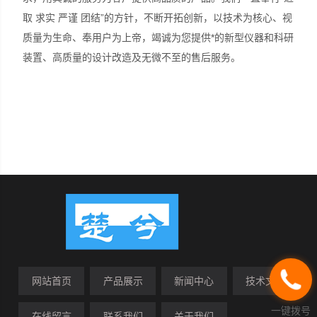
取 求实 严谨 团结”的方针，不断开拓创新，以技术为核心、视
质量为生命、奉用户为上帝，竭诚为您提供*的新型仪器和科研
装置、高质量的设计改造及无微不至的售后服务。
网站首页
产品展示
新闻中心
技术文章
一键拨号
在线留言
联系我们
关于我们