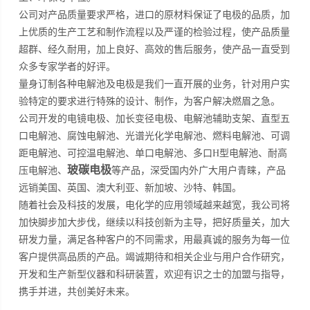
公司对产品质量要求严格，进口的原材料保证了电极的品质，加
上优质的生产工艺和制作流程以及严谨的检验过程，使产品质量
超群、经久耐用，加上良好、高效的售后服务，使产品一直受到
众多专家学者的好评。
量身订制各种电解池及电极是我们一直开展的业务，针对用户实
验特定的要求进行特殊的设计、制作，为客户解决燃眉之急。
公司开发的电镜电极、加长变径电极、电解池辅助支架、直型五
口电解池、腐蚀电解池、光谱光化学电解池、燃料电解池、可调
距电解池、可控温电解池、单口电解池、多口H型电解池、耐高
玻碳电极
压电解池、
等产品，深受国内外广大用户青睐，产品
远销美国、英国、澳大利亚、新加坡、沙特、韩国。
随着社会及科技的发展，电化学的应用领域越来越宽，我公司将
加快脚步加大步伐，继续以科技创新为主导，把好质量关，加大
研发力量，满足各种客户的不同需求，用最真诚的服务为每一位
客户提供高品质的产品。竭诚期待和相关企业与用户合作研究，
开发和生产新型仪器和科研装置，欢迎有识之士的加盟与指导，
携手并进，共创美好未来。