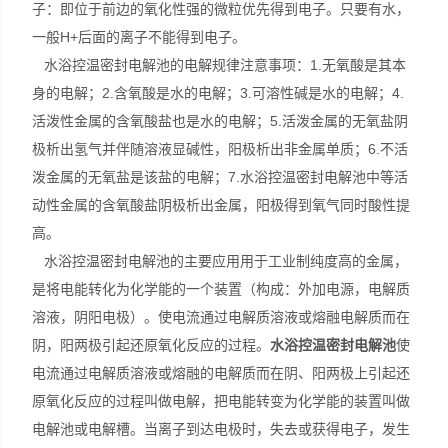
子：即位于前边的氧化性强的微粒优先得到电子。只要有水，
一般H+后面的离子不能得到电子。
水浴控温密封电解池的电解规律注意事项：1.无氧酸是其本
身的电解；2.含氧酸是水的电解；3.可溶性碱是水的电解；4.
活泼性金属的含氧酸盐也是水的电解；5.活泼金属的无氧盐阴
极析出氢气并伴随溶液显碱性，阳极析出非金属单质；6.不活
泼金属的无氧盐是该盐的电解；7.水浴控温密封电解池中等活
动性金属的含氧酸盐阴极析出金属，阳极得到氧气同时酸性提
高。
水浴控温密封电解池的主要应用用于工业制纯度高的金属，
是将电能转化为化学能的一个装置（构成：外加电源，电解质
溶液，阴阳电极）。使电流通过电解质溶液或熔融电解质而在
阴，阳两极引起还原氧化反应的过程。
水浴控温密封电解池
使
电流通过电解质溶液或熔融的电解质而在阴、阳两极上引起还
原氧化反应的过程叫做电解，把电能转变为化学能的装置叫做
电解池或电解槽。当离子到达电极时，失去或获得电子，发生