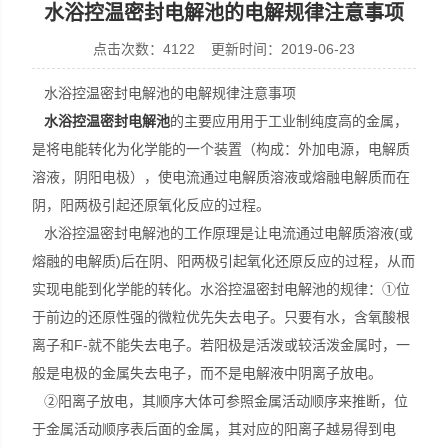
水浴控温密封电解池的电解规律注意事项
点击次数：4122 更新时间：2019-06-23
上海楚兮实业有限公司
水浴控温密封电解池的电解规律注意事项
水浴控温密封电解池
的主要应用用于工业制纯度高的金属，
是将电能转化为化学能的一个装置（构成：外加电源，电解质
溶液，阴阳电极），使电流通过电解质溶液或熔融电解质而在
阴，阳两极引起还原氧化反应的过程。
水浴控温密封电解池的工作原理是让电流通过电解质溶液(或
熔融的电解质)后在阴、阳两极引起氧化还原反应的过程，从而
实现电能到化学能的转化。水浴控温密封电解池的规律：①位
于前边的还原性强的微粒优先失去电子。只要有水，含氧酸根
离子和F-就不能失去电子。若阳极是活泼或较活泼金属时，一
般是电极的金属失去电子，而不是电解液中阴离子放电。
②阳离子放电，其顺序大体可参照金属活动顺序来推断，位
于金属活动顺序表后面的金属，其对应的阳离子越易得到电