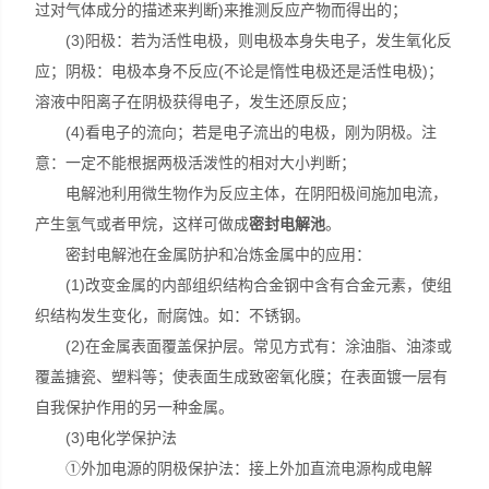
过对气体成分的描述来判断)来推测反应产物而得出的；
(3)阳极：若为活性电极，则电极本身失电子，发生氧化反
应；阴极：电极本身不反应(不论是惰性电极还是活性电极)；
溶液中阳离子在阴极获得电子，发生还原反应；
(4)看电子的流向；若是电子流出的电极，刚为阴极。注
意：一定不能根据两极活泼性的相对大小判断；
电解池利用微生物作为反应主体，在阴阳极间施加电流，
产生氢气或者甲烷，这样可做成
密封电解池
。
密封电解池在金属防护和冶炼金属中的应用：
(1)改变金属的内部组织结构合金钢中含有合金元素，使组
织结构发生变化，耐腐蚀。如：不锈钢。
(2)在金属表面覆盖保护层。常见方式有：涂油脂、油漆或
覆盖搪瓷、塑料等；使表面生成致密氧化膜；在表面镀一层有
自我保护作用的另一种金属。
(3)电化学保护法
①外加电源的阴极保护法：接上外加直流电源构成电解