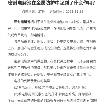
密封电解池在金属防护中起到了什么作用？
点击次数：2754 更新时间：2021-11-23
上海楚兮实业有限公司
密封电解池
相对于微生物燃料电池(MFC)来说，是其反过
程。利用微生物作为反应主体，在阴阳极间施加电流，产生氢
气或者甲烷的一种电解池。
该产品由池体、阳极、阴极、外电路及电源组成。在阳极
上有一层由产电微生物形成的生物膜，这些微生物靠吃污水中
的有机物为生。
密封电解池中的微生物，在其代谢过程中，电子从细胞内
转移到了细胞外的阳极，然后通过外电路在电源提供的电势差
作用下到达阴极。在阴极，电子和质子结合就产生了氢气。
电极的判断及反应的类型
(1)看电源正、负极.若与电源负极相连，则为阴极；
(2)看电极周围元素价态的升降.若价态升高，则为阳极。
注意：元素价态的升降的判断很多时候是从各种实验现象(如通