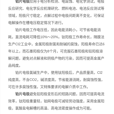
铂片电极
应用于电分析检测、电腐蚀、电化学测试，电极
反应研究、电化学反应机理研究、燃料电池、电池反应测试等
领域，阳极尺寸稳定，点解过程中电极间距离不变化，可保证
电解操作在槽电压稳定情况下进行。
铂片电极工作电压低，因此电能消耗小，可节省电能消
耗，直流电耗可降低10%～20%，钛阳极工作寿命长，隔膜法
生产Cl2工业中，金属阳极耐氯和耐碱的腐蚀，阳极寿命已达6
年以上，而石墨阳极仅为8个月，可克服石墨阳极和铅阳极溶
解问题，避免对点解液和阴极产物的污染，因而可提高金属产
品纯度。
铂片电极氯碱生产中，使用钛阳极后，产品质量高，Cl2
纯度高，不含CO2，碱浓度高，节省能源消耗，耐腐蚀性强，
可在许多腐蚀性强，又特殊要求的电解介质中工作。
铂片电极
避免铅阳极变形后的短路问题，因而可提高电流
效率，钛阳极重量轻，铂网电极可减轻劳动强度，采用金属阳
极，氯酸盐电解槽的高温、高电流密度操作成为可能。