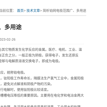
当前位置：
首页
>
技术文章
> 简析铂网电极范围广、多用途
、多用途
3-02-26
与其它物质发生化学反应的金属。医疗、电机、工业、温
有正负之分，一般正极为阴极，获得电子，发生还原反
能够与电解质溶液交换电子，即成为电极。
应，统称铂电极。
，钛阳极工作寿命长，隔膜法生产氯气工业中，金属阳极
题，避免对点解液和阴极产物的污染。
行电解时，使用钛阳极比较适宜。
槽槽电压降低的重要原因。主要用在电化学和电冶金两大
水处理、生活用水和食品用具的消毒、工业用水的处理、