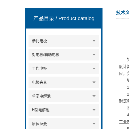
技术
产品目录
/ Product catalog
上海楚兮实业有限公司
参比电极
对电极/辅助电极
度计
工作电极
应，
电极夹具
1、
2、
单室电解池
耐氯
3、
H型电解池
4、
工业
原位拉曼
5、