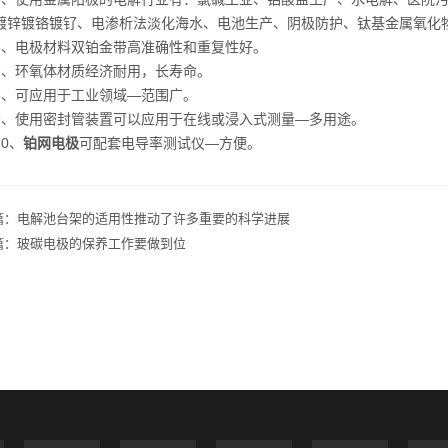
镀锌镀铬镀钌、电渗析法淡化海水、电池生产、阴极防护、钛基金属氧化
电极材料双铂金带高准确性和重复性好。
环氧体材质经济耐用，长寿命。
可应用于工业领域—范围广。
使用密封管装置可以应用于在线或浸入式测量—多用途。
0、
铂网电极
可配套电导率测试仪—方便。
篇：
电解池台架的适用性推动了许多重要的科学进展
篇：
玻碳电极的保养工作要做到位