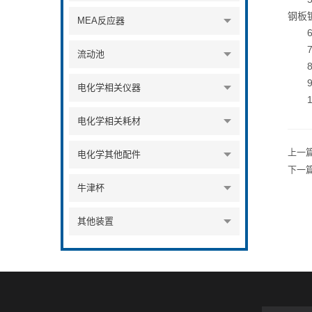
钢板
MEA反应器
6、
7、
流动池
8、
9、
电化学相关仪器
1
电化学相关耗材
上一
电化学其他配件
下一
牛津杯
其他装置