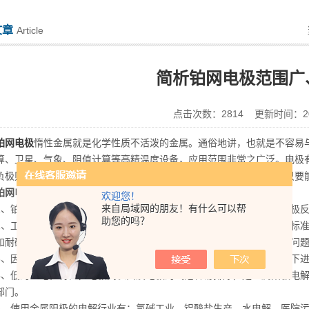
文章
Article
简析铂网电极范围广
点击次数：2814 更新时间：202
铂网电极
惰性金属就是化学性质不活泼的金属。通俗地讲，也就是不容易
算、卫星、气象、阻值计算等高精温度设备，应用范围非常之广泛。电极
负极则为阳极，失去电子发生氧化反应。电极可以是金属或非金属，只要
铂网电极
的特点：
欢迎您！
来自局域网的朋友！有什么可以帮
铂是一种惰性贵金属，常用作某些电极的电子导体，本身不参与电极反
助您的吗？
工作电压低，因此电能消耗小，可降低电能消耗，直流电耗可降低标准
和耐碱的腐蚀，而石墨阳极仅为8个月，可克服石墨阳极和铅阳极溶解问
因而可提高金属产品纯度，可提高电流密度。在高的工作电流密度下进
低的过电位特性，电极间表面及电极的气泡容易排除，是金属阳极电解
部门。
使用金属阳极的电解行业有：氯碱工业、铝酸盐生产、水电解、医院污