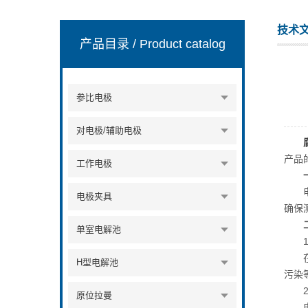
技术
产品目录
/ Product catalog
上海楚兮实业有限公司
参比电极
对电极/辅助电极
产品
工作电极
电解
电极夹具
确保
单室电解池
1.
在进
H型电解池
污染
2.
原位拉曼
电解