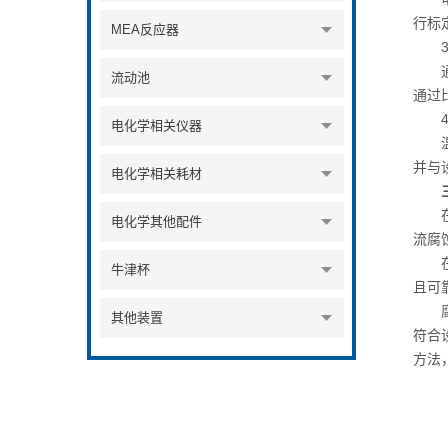
行标
MEA反应器
3.
通过
流动池
通过
4.
电化学相关仪器
温度
并与
电化学相关耗材
在完
电化学其他配件
流腐
在结
牛津杯
且可
腐蚀
其他装置
符合
方法