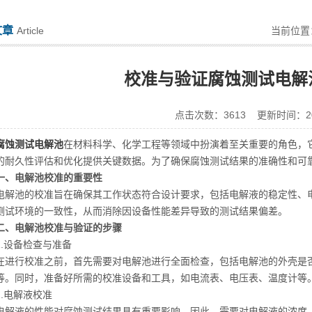
文章
Article
当前位
校准与验证腐蚀测试电解
点击次数：3613 更新时间：202
腐蚀测试电解池
在材料科学、化学工程等领域中扮演着至关重要的角色，
的耐久性评估和优化提供关键数据。为了确保腐蚀测试结果的准确性和可
一、电解池校准的重要性
池的校准旨在确保其工作状态符合设计要求，包括电解液的稳定性、电
测试环境的一致性，从而消除因设备性能差异导致的测试结果偏差。
二、电解池校准与验证的步骤
设备检查与准备
行校准之前，首先需要对电解池进行全面检查，包括电解池的外壳是否
等。同时，准备好所需的校准设备和工具，如电流表、电压表、温度计等
电解液校准
液的性能对腐蚀测试结果具有重要影响。因此，需要对电解液的浓度、