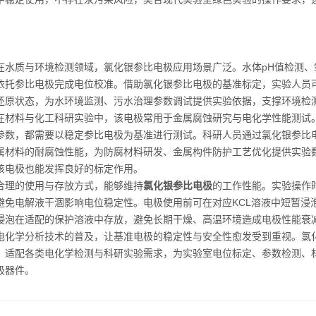
质与环境检测领域，氯化银参比电极应用场景广泛。水体pH值检测、
依托参比电极完成电位校准。借助氯化银参比电极的基准标定，实验人员
还原状态，为水环境监测、污水治理参数调试提供实验依据，支撑环境检
料与化工科研实验中，该电极常用于金属腐蚀研究与电化学性能测试。
参数，都需要以稳定参比电极为基准进行测试。科研人员通过氯化银参比
属材料的耐腐蚀性能，为防腐材料研发、金属构件防护工艺优化提供实验
该电极也能发挥良好的标定作用。
的使用与存放方式，能够维持
氯化银参比电极
的工作性能。实验操作
避免电解液干涸影响电位稳定性。电极使用前可在对应KCL溶液中短暂浸
浸泡在适配的保护溶液中存放，避免长期干燥、高温环境造成电极性能衰
学分析技术的普及，让基准电极的稳定性与安全性愈发受到重视。氯化
，适配各类电化学检测与科研实验需求，为实验室电位标定、参数检测、
极器件。