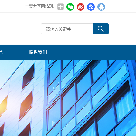
一键分享网站到：
言
联系我们