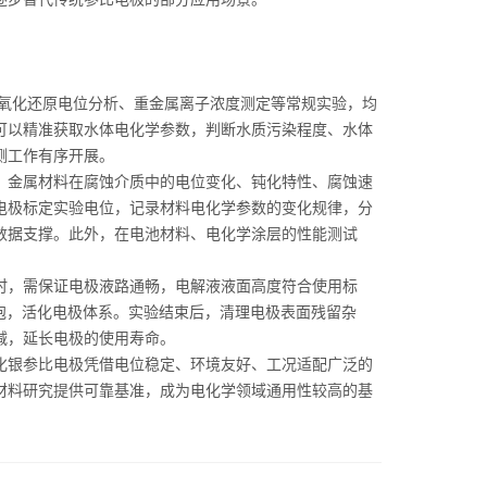
氧化还原电位分析、重金属离子浓度测定等常规实验，均
可以精准获取水体电化学参数，判断水质污染程度、水体
测工作有序开展。
金属材料在腐蚀介质中的电位变化、钝化特性、腐蚀速
电极标定实验电位，记录材料电化学参数的变化规律，分
数据支撑。此外，在电池材料、电化学涂层的性能测试
时，需保证电极液路通畅，电解液液面高度符合使用标
泡，活化电极体系。实验结束后，清理电极表面残留杂
减，延长电极的使用寿命。
银参比电极凭借电位稳定、环境友好、工况适配广泛的
材料研究提供可靠基准，成为电化学领域通用性较高的基