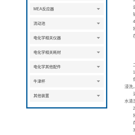
调好
MEA反应器
铂盘
4.
流动池
将电
在实
电化学相关仪器
电化学相关耗材
二
电化学其他配件
1.
保持
牛津杯
浸洗
清洗
其他装置
水清
2.
存放
3.