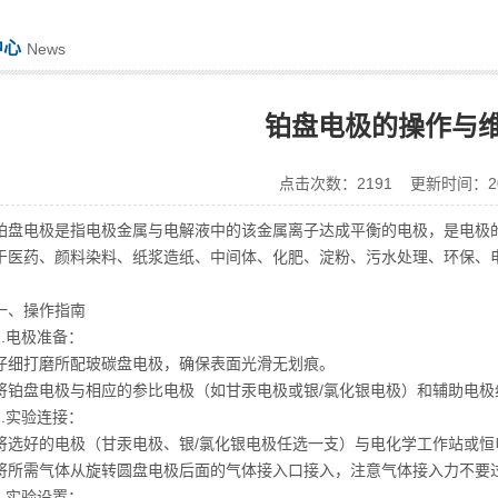
中心
News
铂盘电极的操作与
点击次数：2191 更新时间：202
电极是指电极金属与电解液中的该金属离子达成平衡的电极，是电极的
于医药、颜料染料、纸浆造纸、中间体、化肥、淀粉、污水处理、环保、
、操作指南
电极准备：
打磨所配玻碳盘电极，确保表面光滑无划痕。
盘电极与相应的参比电极（如甘汞电极或银/氯化银电极）和辅助电极
实验连接：
好的电极（甘汞电极、银/氯化银电极任选一支）与电化学工作站或恒
需气体从旋转圆盘电极后面的气体接入口接入，注意气体接入力不要过
实验设置：