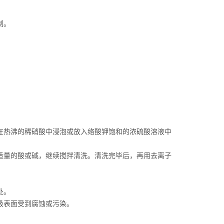
制。
热沸的稀硝酸中浸泡或放入络酸钾饱和的浓硫酸溶液中
量的酸或碱，继续搅拌清洗。清洗完毕后，再用去离子
处。
极表面受到腐蚀或污染。